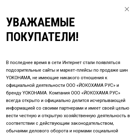
УВАЖАЕМЫЕ
ГЛАВНАЯ
ЛЕГКОВЫЕ ШИНЫ
ПОКУПАТЕЛИ!
ЛЕТНИЕ ШИНЫ YOKOHAMA ДЛЯ ЛЕГКОВЫХ АВТОМОБИЛЕЙ
ШИНЫ YOKOHAMA V105S 315/35 R20 110Y
ВЕРНУТЬСЯ
В последнее время в сети Интернет стали появляться
подозрительные сайты и маркет-плейсы по продаже шин
YOKOHAMA, не имеющие никакого отношения к
Шины Yokohama V105S
официальной деятельности ООО «ЙОКОХАМА РУС» и
315/35 R20 110Y
бренду YOKOHAMA. Компания ООО «ЙОКОХАМА РУС»
всегда открыто и официально делится исчерпывающей
информацией со своими партнерами и имеет своей целью
вести честную и открытую хозяйственную деятельность в
соответствии с действующим законодательством,
обычаями делового оборота и нормами социальной