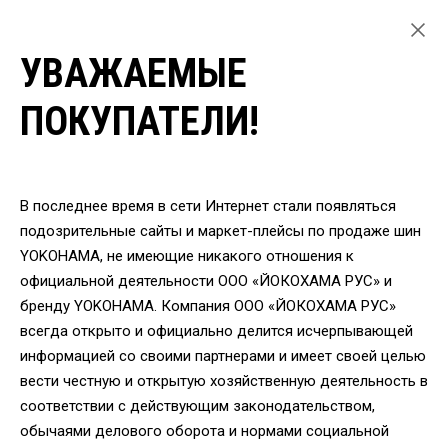
УВАЖАЕМЫЕ
ГЛАВНАЯ
ЛЕГКОВЫЕ ШИНЫ
ПОКУПАТЕЛИ!
ЛЕТНИЕ ШИНЫ YOKOHAMA ДЛЯ ЛЕГКОВЫХ АВТОМОБИЛЕЙ
ШИНЫ YOKOHAMA V105S 225/40 R18 92Y
ВЕРНУТЬСЯ
В последнее время в сети Интернет стали появляться
подозрительные сайты и маркет-плейсы по продаже шин
YOKOHAMA, не имеющие никакого отношения к
Шины Yokohama V105S
официальной деятельности ООО «ЙОКОХАМА РУС» и
225/40 R18 92Y
бренду YOKOHAMA. Компания ООО «ЙОКОХАМА РУС»
всегда открыто и официально делится исчерпывающей
информацией со своими партнерами и имеет своей целью
вести честную и открытую хозяйственную деятельность в
соответствии с действующим законодательством,
обычаями делового оборота и нормами социальной