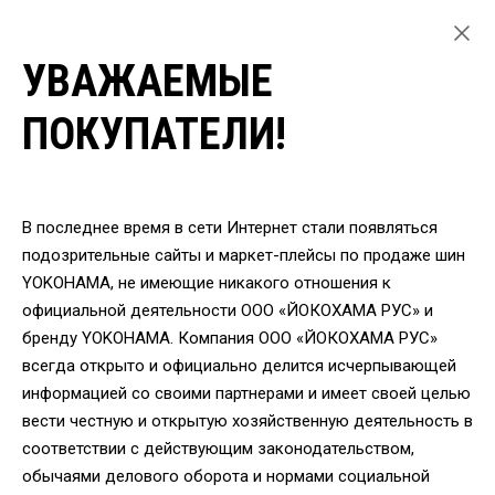
УВАЖАЕМЫЕ
ГЛАВНАЯ
ЛЕГКОВЫЕ ШИНЫ
ПОКУПАТЕЛИ!
ЛЕТНИЕ ШИНЫ YOKOHAMA ДЛЯ ЛЕГКОВЫХ АВТОМОБИЛЕЙ
ШИНЫ YOKOHAMA V105S 275/40 R20 102Y
ВЕРНУТЬСЯ
В последнее время в сети Интернет стали появляться
подозрительные сайты и маркет-плейсы по продаже шин
YOKOHAMA, не имеющие никакого отношения к
Шины Yokohama V105S
официальной деятельности ООО «ЙОКОХАМА РУС» и
275/40 R20 102Y
бренду YOKOHAMA. Компания ООО «ЙОКОХАМА РУС»
всегда открыто и официально делится исчерпывающей
информацией со своими партнерами и имеет своей целью
вести честную и открытую хозяйственную деятельность в
соответствии с действующим законодательством,
обычаями делового оборота и нормами социальной