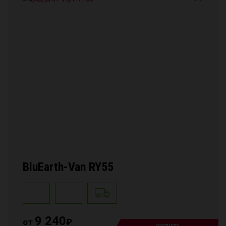
BluEarth-Van RY55
9 240
от
₽