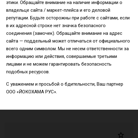
Тип шин
этики. Обращайте внимание на наличие информации о
владельце сайта / маркет-плейса и его деловой
Ширина
Спортивные шины
репутации. Будьте осторожны при работе с сайтами, если
в их адресной строке нет значка безопасного
Высота профиля
Диаметр
соединения (замочек). Обращайте внимание на адрес
сайта — поддельный может отличаться от официального
всего одним символом. Мы не несем ответственности за
RunFlat
информацию или действия, совершаемые третьими
лицами и не можем гарантировать безопасность
подобных ресурсов.
СБРОСИТЬ
НАЧАТЬ ПОДБОР
С уважением и просьбой о бдительности, Ваш партнер
ООО «ЙОКОХАМА РУС».