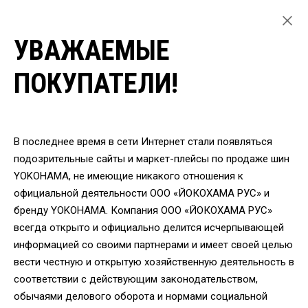
УВАЖАЕМЫЕ
ГЛАВНАЯ
ЛЕГКОВЫЕ ШИНЫ
ПОКУПАТЕЛИ!
ЛЕТНИЕ ШИНЫ YOKOHAMA ДЛЯ ЛЕГКОВЫХ АВТОМОБИЛЕЙ
Купить летние шины
В последнее время в сети Интернет стали появляться
YOKOHAMA для легковых
подозрительные сайты и маркет-плейсы по продаже шин
YOKOHAMA, не имеющие никакого отношения к
автомобилей
официальной деятельности ООО «ЙОКОХАМА РУС» и
бренду YOKOHAMA. Компания ООО «ЙОКОХАМА РУС»
всегда открыто и официально делится исчерпывающей
информацией со своими партнерами и имеет своей целью
Подбор шин:
ПО ПАРАМЕТРАМ
ПО АВТО
вести честную и открытую хозяйственную деятельность в
соответствии с действующим законодательством,
обычаями делового оборота и нормами социальной