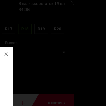
В наличии, остаток 19 шт
R4286
R17
R18
R19
R20
Высота
30
В КОРЗИНУ