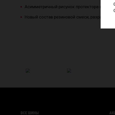
Асимметричный рисунок протектора с усил
Новый состав резиновой смеси, разработан
ВСЕ ШИНЫ
АК