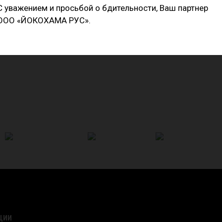
С уважением и просьбой о бдительности, Ваш партнер
енными плечевыми зонами
ООО «ЙОКОХАМА РУС».
ный специально для A052
ЦИИ