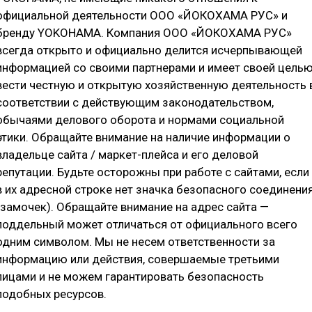
₽
официальной деятельности ООО «ЙОКОХАМА РУС» и
бренду YOKOHAMA. Компания ООО «ЙОКОХАМА РУС»
всегда открыто и официально делится исчерпывающей
информацией со своими партнерами и имеет своей цель
вести честную и открытую хозяйственную деятельность 
соответствии с действующим законодательством,
обычаями делового оборота и нормами социальной
Е ХАРАКТЕРИСТИКИ
ДОСТУПНЫЕ ТИПОРАЗМЕРЫ
ОТ
этики. Обращайте внимание на наличие информации о
владельце сайта / маркет-плейса и его деловой
репутации. Будьте осторожны при работе с сайтами, если
в их адресной строке нет значка безопасного соединени
(замочек). Обращайте внимание на адрес сайта —
поддельный может отличаться от официального всего
одним символом. Мы не несем ответственности за
информацию или действия, совершаемые третьими
лицами и не можем гарантировать безопасность
иками. Обеспечивает невероятный уровень сцепления с 
подобных ресурсов.
се.