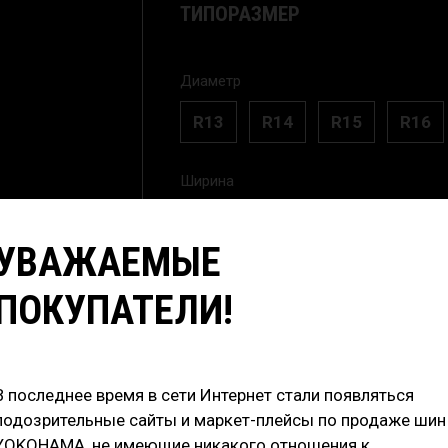
ТИПОРАЗМЕР
Диаметр
R13
R14
R15
R16
Ширина
295
УВАЖАЕМЫЕ
ПОКУПАТЕЛИ!
RunFlat
В последнее время в сети Интернет стали появляться
32 400
₽
/шт
подозрительные сайты и маркет-плейсы по продаже шин
129 600
YOKOHAMA, не имеющие никакого отношения к