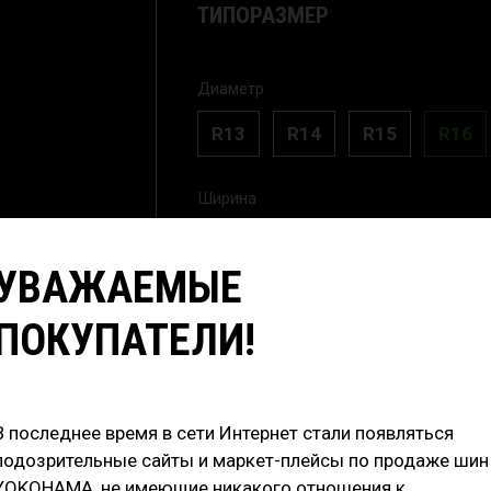
ТИПОРАЗМЕР
Диаметр
R13
R14
R15
R16
Ширина
225
УВАЖАЕМЫЕ
ПОКУПАТЕЛИ!
RunFlat
В последнее время в сети Интернет стали появляться
20 200
₽
/шт
подозрительные сайты и маркет-плейсы по продаже шин
80 800
YOKOHAMA, не имеющие никакого отношения к