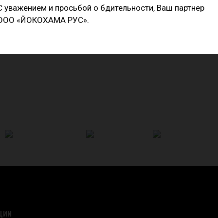
С уважением и просьбой о бдительности, Ваш партнер
енными плечевыми зонами
ООО «ЙОКОХАМА РУС».
ный специально для A052
ЦИИ