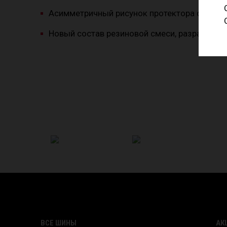
Асимметричный рисунок протектора с усил
Новый состав резиновой смеси, разработан
ВСЕ ШИНЫ
АК