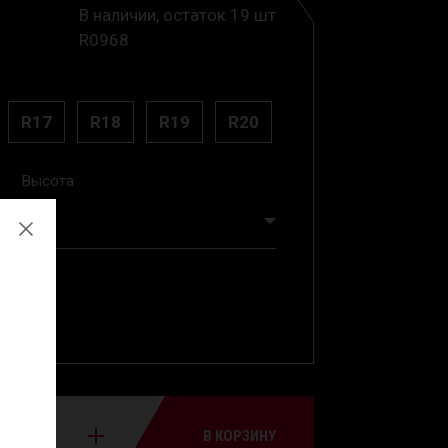
В наличии, остаток 19 шт
R0968
R17
R18
R19
R20
Высота
50
В КОРЗИНУ