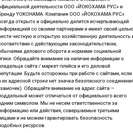
₽
официальной деятельности ООО «ЙОКОХАМА РУС» и
бренду YOKOHAMA. Компания ООО «ЙОКОХАМА РУС»
всегда открыто и официально делится исчерпывающей
информацией со своими партнерами и имеет своей цель
вести честную и открытую хозяйственную деятельность 
соответствии с действующим законодательством,
обычаями делового оборота и нормами социальной
Е ХАРАКТЕРИСТИКИ
ДОСТУПНЫЕ ТИПОРАЗМЕРЫ
ОТ
этики. Обращайте внимание на наличие информации о
владельце сайта / маркет-плейса и его деловой
репутации. Будьте осторожны при работе с сайтами, если
в их адресной строке нет значка безопасного соединени
(замочек). Обращайте внимание на адрес сайта —
поддельный может отличаться от официального всего
одним символом. Мы не несем ответственности за
информацию или действия, совершаемые третьими
лицами и не можем гарантировать безопасность
иками. Обеспечивает невероятный уровень сцепления с 
подобных ресурсов.
се.