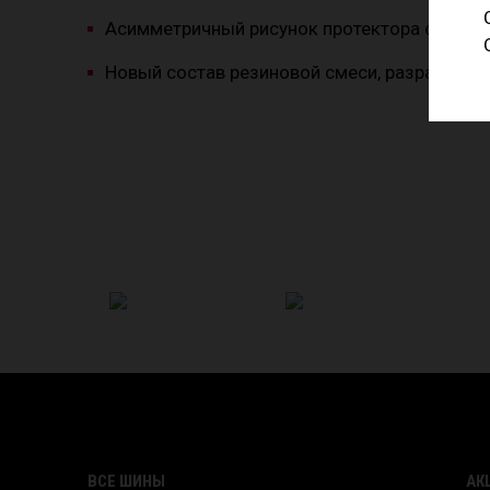
Асимметричный рисунок протектора с усил
Новый состав резиновой смеси, разработан
ВСЕ ШИНЫ
АК