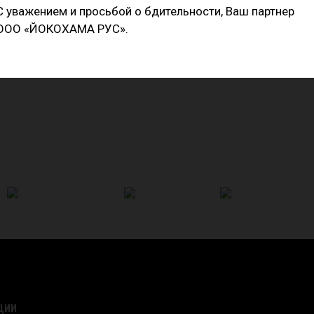
С уважением и просьбой о бдительности, Ваш партнер
енными плечевыми зонами
ООО «ЙОКОХАМА РУС».
ный специально для A052
ЦИИ