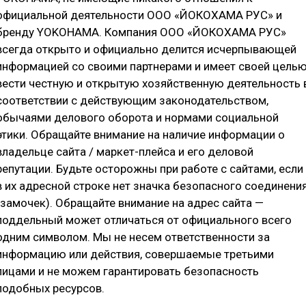
₽
официальной деятельности ООО «ЙОКОХАМА РУС» и
бренду YOKOHAMA. Компания ООО «ЙОКОХАМА РУС»
всегда открыто и официально делится исчерпывающей
информацией со своими партнерами и имеет своей цель
вести честную и открытую хозяйственную деятельность 
соответствии с действующим законодательством,
обычаями делового оборота и нормами социальной
Е ХАРАКТЕРИСТИКИ
ДОСТУПНЫЕ ТИПОРАЗМЕРЫ
ОТ
этики. Обращайте внимание на наличие информации о
владельце сайта / маркет-плейса и его деловой
репутации. Будьте осторожны при работе с сайтами, если
в их адресной строке нет значка безопасного соединени
(замочек). Обращайте внимание на адрес сайта —
поддельный может отличаться от официального всего
одним символом. Мы не несем ответственности за
информацию или действия, совершаемые третьими
лицами и не можем гарантировать безопасность
иками. Обеспечивает невероятный уровень сцепления с 
подобных ресурсов.
се.