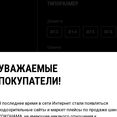
ТИПОРАЗМЕР
Диаметр
R13
R14
R15
R16
Ширина
215
УВАЖАЕМЫЕ
ПОКУПАТЕЛИ!
RunFlat
В последнее время в сети Интернет стали появляться
18 200
₽
/шт
подозрительные сайты и маркет-плейсы по продаже шин
72 800
YOKOHAMA, не имеющие никакого отношения к