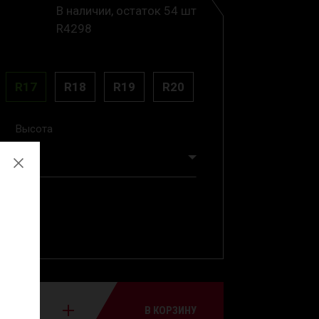
В наличии, остаток 54 шт
R4298
R17
R18
R19
R20
Высота
45
В КОРЗИНУ