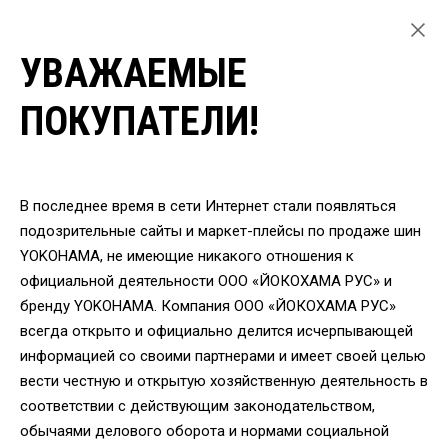
УВАЖАЕМЫЕ
ГЛАВНАЯ
ЛЕГКОВЫЕ ШИНЫ
ПОКУПАТЕЛИ!
ЛЕТНИЕ ШИНЫ YOKOHAMA ДЛЯ ЛЕГКОВЫХ АВТОМОБИЛЕЙ
ШИНЫ YOKOHAMA G018 255/70 R16 111H
ВЕРНУТЬСЯ
В последнее время в сети Интернет стали появляться
подозрительные сайты и маркет-плейсы по продаже шин
YOKOHAMA, не имеющие никакого отношения к
Шины Yokohama G018
официальной деятельности ООО «ЙОКОХАМА РУС» и
255/70 R16 111H
бренду YOKOHAMA. Компания ООО «ЙОКОХАМА РУС»
всегда открыто и официально делится исчерпывающей
информацией со своими партнерами и имеет своей целью
вести честную и открытую хозяйственную деятельность в
соответствии с действующим законодательством,
обычаями делового оборота и нормами социальной