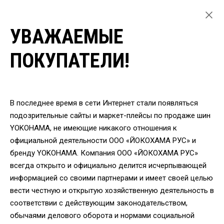
УВАЖАЕМЫЕ
ГЛАВНАЯ
ЛЕГКОВЫЕ ШИНЫ
ПОКУПАТЕЛИ!
ЛЕТНИЕ ШИНЫ YOKOHAMA ДЛЯ ЛЕГКОВЫХ АВТОМОБИЛЕЙ
ШИНЫ YOKOHAMA G003 215/75 R15 100Q
ВЕРНУТЬСЯ
В последнее время в сети Интернет стали появляться
подозрительные сайты и маркет-плейсы по продаже шин
YOKOHAMA, не имеющие никакого отношения к
Шины Yokohama G003
официальной деятельности ООО «ЙОКОХАМА РУС» и
215/75 R15 100Q
бренду YOKOHAMA. Компания ООО «ЙОКОХАМА РУС»
всегда открыто и официально делится исчерпывающей
информацией со своими партнерами и имеет своей целью
вести честную и открытую хозяйственную деятельность в
соответствии с действующим законодательством,
обычаями делового оборота и нормами социальной