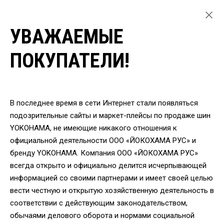
УВАЖАЕМЫЕ
ГЛАВНАЯ
ЛЕГКОВЫЕ ШИНЫ
ПОКУПАТЕЛИ!
ЛЕТНИЕ ШИНЫ YOKOHAMA ДЛЯ ЛЕГКОВЫХ АВТОМОБИЛЕЙ
ШИНЫ YOKOHAMA PA02 305/35 R24 112V
ВЕРНУТЬСЯ
В последнее время в сети Интернет стали появляться
подозрительные сайты и маркет-плейсы по продаже шин
YOKOHAMA, не имеющие никакого отношения к
Шины Yokohama PA02
официальной деятельности ООО «ЙОКОХАМА РУС» и
305/35 R24 112V
бренду YOKOHAMA. Компания ООО «ЙОКОХАМА РУС»
всегда открыто и официально делится исчерпывающей
информацией со своими партнерами и имеет своей целью
вести честную и открытую хозяйственную деятельность в
соответствии с действующим законодательством,
обычаями делового оборота и нормами социальной