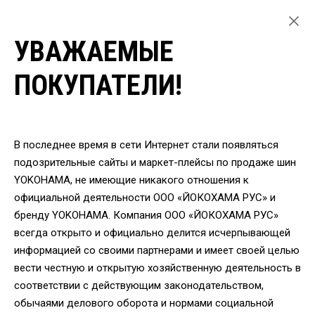
УВАЖАЕМЫЕ
ГЛАВНАЯ
ЛЕГКОВЫЕ ШИНЫ
ПОКУПАТЕЛИ!
ЗИМНИЕ ШИНЫ YOKOHAMA ДЛЯ ЛЕГКОВЫХ АВТОМОБИЛЕЙ
ШИНЫ YOKOHAMA G075 295/35 R21 107Q
ВЕРНУТЬСЯ
В последнее время в сети Интернет стали появляться
подозрительные сайты и маркет-плейсы по продаже шин
YOKOHAMA, не имеющие никакого отношения к
Шины Yokohama G075
официальной деятельности ООО «ЙОКОХАМА РУС» и
295/35 R21 107Q
бренду YOKOHAMA. Компания ООО «ЙОКОХАМА РУС»
всегда открыто и официально делится исчерпывающей
информацией со своими партнерами и имеет своей целью
вести честную и открытую хозяйственную деятельность в
соответствии с действующим законодательством,
обычаями делового оборота и нормами социальной