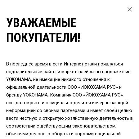
УВАЖАЕМЫЕ
ГЛАВНАЯ
ЛЕГКОВЫЕ ШИНЫ
ПОКУПАТЕЛИ!
ЗИМНИЕ ШИНЫ YOKOHAMA ДЛЯ ЛЕГКОВЫХ АВТОМОБИЛЕЙ
ШИНЫ YOKOHAMA G075 245/50 R20 102Q
ВЕРНУТЬСЯ
В последнее время в сети Интернет стали появляться
подозрительные сайты и маркет-плейсы по продаже шин
YOKOHAMA, не имеющие никакого отношения к
Шины Yokohama G075
официальной деятельности ООО «ЙОКОХАМА РУС» и
245/50 R20 102Q
бренду YOKOHAMA. Компания ООО «ЙОКОХАМА РУС»
всегда открыто и официально делится исчерпывающей
информацией со своими партнерами и имеет своей целью
вести честную и открытую хозяйственную деятельность в
соответствии с действующим законодательством,
обычаями делового оборота и нормами социальной