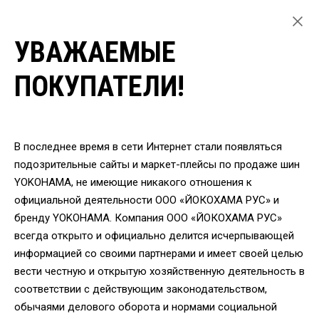
УВАЖАЕМЫЕ
ГЛАВНАЯ
ЛЕГКОВЫЕ ШИНЫ
ПОКУПАТЕЛИ!
ЛЕТНИЕ ШИНЫ YOKOHAMA ДЛЯ ЛЕГКОВЫХ АВТОМОБИЛЕЙ
ШИНЫ YOKOHAMA ADVAN SPORT V105E 275/40 R20 106Y
ВЕРНУТЬСЯ
В последнее время в сети Интернет стали появляться
подозрительные сайты и маркет-плейсы по продаже шин
YOKOHAMA, не имеющие никакого отношения к
Шины Yokohama ADVAN
официальной деятельности ООО «ЙОКОХАМА РУС» и
Sport V105E 275/40 R20
бренду YOKOHAMA. Компания ООО «ЙОКОХАМА РУС»
всегда открыто и официально делится исчерпывающей
106Y
информацией со своими партнерами и имеет своей целью
вести честную и открытую хозяйственную деятельность в
соответствии с действующим законодательством,
обычаями делового оборота и нормами социальной