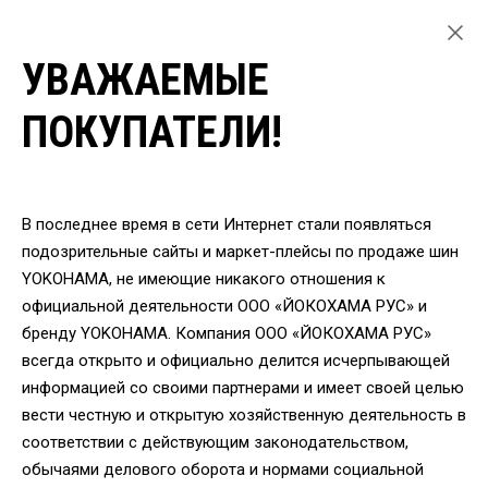
УВАЖАЕМЫЕ
ГЛАВНАЯ
ЛЕГКОВЫЕ ШИНЫ
ПОКУПАТЕЛИ!
ЛЕТНИЕ ШИНЫ YOKOHAMA ДЛЯ ЛЕГКОВЫХ АВТОМОБИЛЕЙ
ШИНЫ YOKOHAMA G056 265/70 R16 112H
ВЕРНУТЬСЯ
В последнее время в сети Интернет стали появляться
подозрительные сайты и маркет-плейсы по продаже шин
YOKOHAMA, не имеющие никакого отношения к
Шины Yokohama G056
официальной деятельности ООО «ЙОКОХАМА РУС» и
265/70 R16 112H
бренду YOKOHAMA. Компания ООО «ЙОКОХАМА РУС»
всегда открыто и официально делится исчерпывающей
информацией со своими партнерами и имеет своей целью
вести честную и открытую хозяйственную деятельность в
соответствии с действующим законодательством,
обычаями делового оборота и нормами социальной