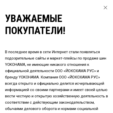
УВАЖАЕМЫЕ
ГЛАВНАЯ
ЛЕГКОВЫЕ ШИНЫ
ПОКУПАТЕЛИ!
ЗИМНИЕ ШИНЫ YOKOHAMA ДЛЯ ЛЕГКОВЫХ АВТОМОБИЛЕЙ
ШИНЫ YOKOHAMA V905 265/65 R17 112T
ВЕРНУТЬСЯ
В последнее время в сети Интернет стали появляться
подозрительные сайты и маркет-плейсы по продаже шин
YOKOHAMA, не имеющие никакого отношения к
Шины Yokohama V905
официальной деятельности ООО «ЙОКОХАМА РУС» и
265/65 R17 112T-1
бренду YOKOHAMA. Компания ООО «ЙОКОХАМА РУС»
всегда открыто и официально делится исчерпывающей
информацией со своими партнерами и имеет своей целью
вести честную и открытую хозяйственную деятельность в
соответствии с действующим законодательством,
обычаями делового оборота и нормами социальной