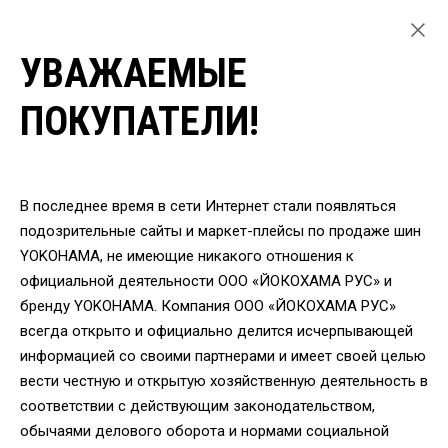
УВАЖАЕМЫЕ
ГЛАВНАЯ
ЛЕГКОВЫЕ ШИНЫ
ПОКУПАТЕЛИ!
ЗИМНИЕ ШИНЫ YOKOHAMA ДЛЯ ЛЕГКОВЫХ АВТОМОБИЛЕЙ
ШИНЫ YOKOHAMA V905 215/55 R16 93H
ВЕРНУТЬСЯ
В последнее время в сети Интернет стали появляться
подозрительные сайты и маркет-плейсы по продаже шин
YOKOHAMA, не имеющие никакого отношения к
Шины Yokohama V905
официальной деятельности ООО «ЙОКОХАМА РУС» и
215/55 R16 93H
бренду YOKOHAMA. Компания ООО «ЙОКОХАМА РУС»
всегда открыто и официально делится исчерпывающей
информацией со своими партнерами и имеет своей целью
вести честную и открытую хозяйственную деятельность в
соответствии с действующим законодательством,
обычаями делового оборота и нормами социальной