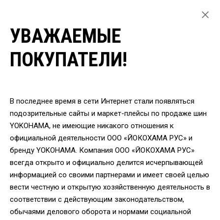
УВАЖАЕМЫЕ
ГЛАВНАЯ
ЛЕГКОВЫЕ ШИНЫ
ПОКУПАТЕЛИ!
ЛЕТНИЕ ШИНЫ YOKOHAMA ДЛЯ ЛЕГКОВЫХ АВТОМОБИЛЕЙ
ШИНЫ YOKOHAMA V107 265/30 R20 94Y
ВЕРНУТЬСЯ
В последнее время в сети Интернет стали появляться
подозрительные сайты и маркет-плейсы по продаже шин
YOKOHAMA, не имеющие никакого отношения к
Шины Yokohama V107
официальной деятельности ООО «ЙОКОХАМА РУС» и
265/30 R20 94Y
бренду YOKOHAMA. Компания ООО «ЙОКОХАМА РУС»
всегда открыто и официально делится исчерпывающей
информацией со своими партнерами и имеет своей целью
вести честную и открытую хозяйственную деятельность в
соответствии с действующим законодательством,
обычаями делового оборота и нормами социальной