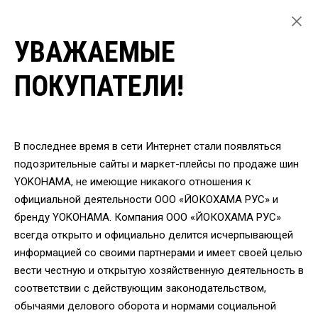
УВАЖАЕМЫЕ
ГЛАВНАЯ
ЛЕГКОВЫЕ ШИНЫ
ПОКУПАТЕЛИ!
ЛЕТНИЕ ШИНЫ YOKOHAMA ДЛЯ ЛЕГКОВЫХ АВТОМОБИЛЕЙ
ШИНЫ YOKOHAMA ADVAN FLEVA 255/40 R17 94W
ВЕРНУТЬСЯ
В последнее время в сети Интернет стали появляться
подозрительные сайты и маркет-плейсы по продаже шин
YOKOHAMA, не имеющие никакого отношения к
Шины Yokohama ADVAN
официальной деятельности ООО «ЙОКОХАМА РУС» и
FLEVA 255/40 R17 94W
бренду YOKOHAMA. Компания ООО «ЙОКОХАМА РУС»
всегда открыто и официально делится исчерпывающей
информацией со своими партнерами и имеет своей целью
вести честную и открытую хозяйственную деятельность в
соответствии с действующим законодательством,
обычаями делового оборота и нормами социальной