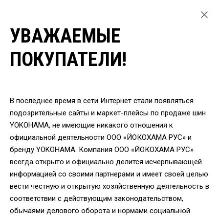
УВАЖАЕМЫЕ
ГЛАВНАЯ
ЛЕГКОВЫЕ ШИНЫ
ПОКУПАТЕЛИ!
ЗИМНИЕ ШИНЫ YOKOHAMA ДЛЯ ЛЕГКОВЫХ АВТОМОБИЛЕЙ
ШИНЫ YOKOHAMA IG65 235/60 R17 106T
ВЕРНУТЬСЯ
В последнее время в сети Интернет стали появляться
подозрительные сайты и маркет-плейсы по продаже шин
YOKOHAMA, не имеющие никакого отношения к
Шины Yokohama IG65
официальной деятельности ООО «ЙОКОХАМА РУС» и
235/60 R17 106T
бренду YOKOHAMA. Компания ООО «ЙОКОХАМА РУС»
всегда открыто и официально делится исчерпывающей
информацией со своими партнерами и имеет своей целью
вести честную и открытую хозяйственную деятельность в
соответствии с действующим законодательством,
обычаями делового оборота и нормами социальной