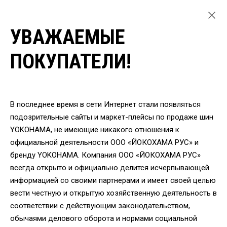
УВАЖАЕМЫЕ
ГЛАВНАЯ
ЛЕГКОВЫЕ ШИНЫ
ПОКУПАТЕЛИ!
ЛЕТНИЕ ШИНЫ YOKOHAMA ДЛЯ ЛЕГКОВЫХ АВТОМОБИЛЕЙ
ШИНЫ YOKOHAMA DB E70JC
ВЕРНУТЬСЯ
В последнее время в сети Интернет стали появляться
подозрительные сайты и маркет-плейсы по продаже шин
YOKOHAMA, не имеющие никакого отношения к
Шины YOKOHAMA dB
официальной деятельности ООО «ЙОКОХАМА РУС» и
E70JC
бренду YOKOHAMA. Компания ООО «ЙОКОХАМА РУС»
всегда открыто и официально делится исчерпывающей
информацией со своими партнерами и имеет своей целью
вести честную и открытую хозяйственную деятельность в
соответствии с действующим законодательством,
обычаями делового оборота и нормами социальной