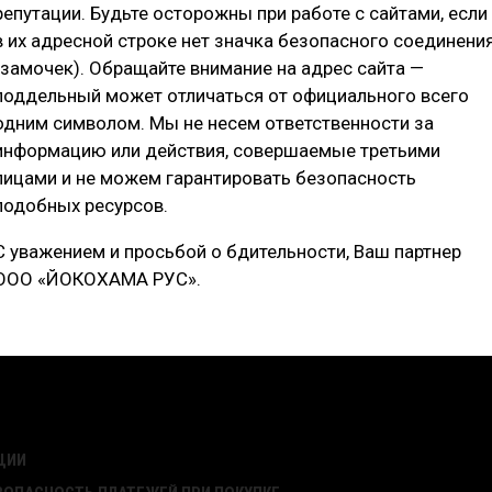
репутации. Будьте осторожны при работе с сайтами, если
ПОРАЗМЕРЫ
ОТЗЫВЫ
в их адресной строке нет значка безопасного соединени
(замочек). Обращайте внимание на адрес сайта —
поддельный может отличаться от официального всего
одним символом. Мы не несем ответственности за
информацию или действия, совершаемые третьими
лицами и не можем гарантировать безопасность
подобных ресурсов.
С уважением и просьбой о бдительности, Ваш партнер
ООО «ЙОКОХАМА РУС».
ЦИИ