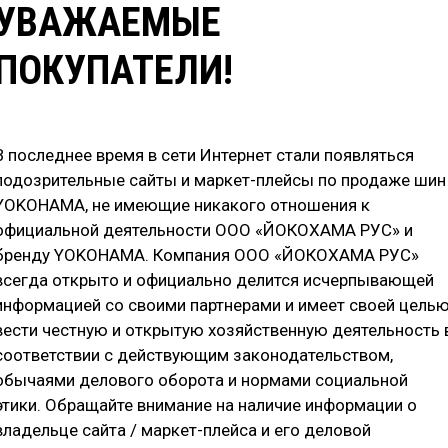
УВАЖАЕМЫЕ
Е ХАРАКТЕРИСТИКИ
ДОСТУПНЫЕ ТИПОРАЗМЕРЫ
ОТ
ПОКУПАТЕЛИ!
В последнее время в сети Интернет стали появляться
подозрительные сайты и маркет-плейсы по продаже шин
YOKOHAMA, не имеющие никакого отношения к
A - нешипуемые зимние шины для внедорожников, отли
официальной деятельности ООО «ЙОКОХАМА РУС» и
T-S готова проложить Ваш путь через заснеженные поля 
бренду YOKOHAMA. Компания ООО «ЙОКОХАМА РУС»
 на льду и стабильному поведению на укатанном снегу
всегда открыто и официально делится исчерпывающей
информацией со своими партнерами и имеет своей цель
вести честную и открытую хозяйственную деятельность 
соответствии с действующим законодательством,
обычаями делового оборота и нормами социальной
этики. Обращайте внимание на наличие информации о
владельце сайта / маркет-плейса и его деловой