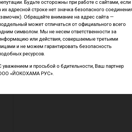
репутации. Будьте осторожны при работе с сайтами, если
в их адресной строке нет значка безопасного соединени
гональные канавки на поверхности протектора оптимиз
(замочек). Обращайте внимание на адрес сайта —
поддельный может отличаться от официального всего
одним символом. Мы не несем ответственности за
информацию или действия, совершаемые третьими
лицами и не можем гарантировать безопасность
подобных ресурсов.
 3D-ламели имеют многогранную поверхность. Она позв
йчивость блоков к деформации. Это максимизирует пятн
С уважением и просьбой о бдительности, Ваш партнер
стигнуть отличных характеристик на ледяной и снежной 
ООО «ЙОКОХАМА РУС».