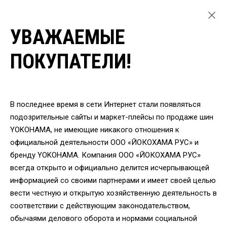
УВАЖАЕМЫЕ
ГЛАВНАЯ
ЛЕГКОВЫЕ ШИНЫ
ПОКУПАТЕЛИ!
ЗИМНИЕ ШИНЫ YOKOHAMA ДЛЯ ЛЕГКОВЫХ АВТОМОБИЛЕЙ
ШИНЫ YOKOHAMA IG55 225/45 R17 94T
ВЕРНУТЬСЯ
В последнее время в сети Интернет стали появляться
подозрительные сайты и маркет-плейсы по продаже шин
YOKOHAMA, не имеющие никакого отношения к
Шины Yokohama IG55
официальной деятельности ООО «ЙОКОХАМА РУС» и
225/45 R17 94T
бренду YOKOHAMA. Компания ООО «ЙОКОХАМА РУС»
всегда открыто и официально делится исчерпывающей
информацией со своими партнерами и имеет своей целью
вести честную и открытую хозяйственную деятельность в
соответствии с действующим законодательством,
обычаями делового оборота и нормами социальной